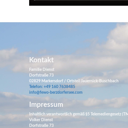
Kontakt
Familie Dienst
Dorfstraße 73
02829 Markersdorf / Ortsteil Jauernick-Buschbach
Telefon: +49 160 7638485
info@fewo-berzdorfersee.com
Impressum
Inhaltlich verantwortlich gemäß §5 Telemediengesetz (T
Volker Dienst
Dorfstraße 73