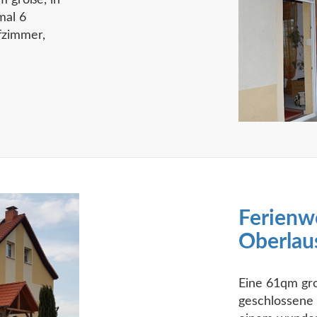
 große, in
mal 6
fzimmer,
Ferien
Oberlaus
Eine 61qm gro
geschlossene 