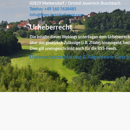
02829 Markersdorf / Ortsteil Jauernick-Buschbach
Telefon: +49 160 7638485
info@fewo-berzdorfersee.com
Urheberrecht
Die Inhalte dieses Weblogs unterliegen dem Urheberrecht.
über das gesetzlich Zulässige (z.B. Zitate) hinausgeht, b
Dies gilt uneingeschränkt auch für die RSS-Feeds.
Datenschutzerklärung & Allgemeine Gesch