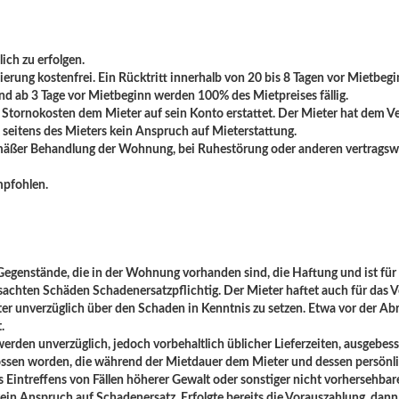
ich zu erfolgen.
nierung kostenfrei. Ein Rücktritt innerhalb von 20 bis 8 Tagen vor Mietbeg
und ab 3 Tage vor Mietbeginn werden 100% des Mietpreises fällig.
den Stornokosten dem Mieter auf sein Konto erstattet. Der Mieter hat dem V
 seitens des Mieters kein Anspruch auf Mieterstattung.
emäßer Behandlung der Wohnung, bei Ruhestörung oder anderen vertragswidr
mpfohlen.
Gegenstände, die in der Wohnung vorhanden sind, die Haftung und ist fü
sachten Schäden Schadenersatzpflichtig. Der Mieter haftet auch für das 
ieter unverzüglich über den Schaden in Kenntnis zu setzen. Etwa vor der A
.
rden unverzüglich, jedoch vorbehaltlich üblicher Lieferzeiten, ausgebess
hlossen worden, die während der Mietdauer dem Mieter und dessen persön
es Eintreffens von Fällen höherer Gewalt oder sonstiger nicht vorhersehba
 kein Anspruch auf Schadenersatz. Erfolgte bereits die Vorauszahlung, dann