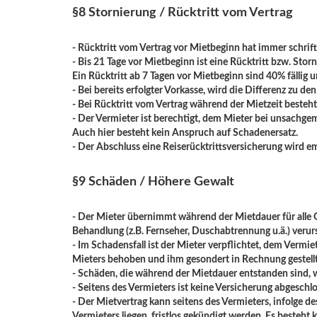
§8 Stornierung / Rücktritt vom Vertrag
- Rücktritt vom Vertrag vor Mietbeginn hat immer schriftl
- Bis 21 Tage vor Mietbeginn ist eine Rücktritt bzw. Stor
Ein Rücktritt ab 7 Tagen vor Mietbeginn sind 40% fällig 
- Bei bereits erfolgter Vorkasse, wird die Differenz zu 
- Bei Rücktritt vom Vertrag während der Mietzeit besteht
- Der Vermieter ist berechtigt, dem Mieter bei unsachg
Auch hier besteht kein Anspruch auf Schadenersatz.
- Der Abschluss eine Reiserücktrittsversicherung wird e
§9 Schäden / Höhere Gewalt
- Der Mieter übernimmt während der Mietdauer für alle 
Behandlung (z.B. Fernseher, Duschabtrennung u.ä.) verur
- Im Schadensfall ist der Mieter verpflichtet, dem Verm
Mieters behoben und ihm gesondert in Rechnung gestellt
- Schäden, die während der Mietdauer entstanden sind, we
- Seitens des Vermieters ist keine Versicherung abgesc
- Der Mietvertrag kann seitens des Vermieters, infolge d
Vermieters liegen, fristlos gekündigt werden. Es besteht