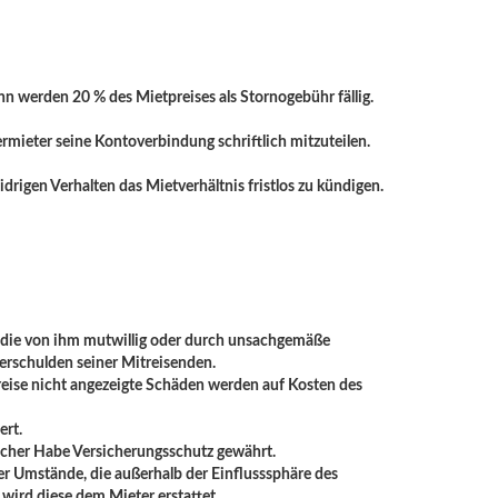
inn werden 20 % des Mietpreises als Stornogebühr fällig.
ermieter seine Kontoverbindung schriftlich mitzuteilen.
igen Verhalten das Mietverhältnis fristlos zu kündigen.
r die von ihm mutwillig oder durch unsachgemäße
Verschulden seiner Mitreisenden.
breise nicht angezeigte Schäden werden auf Kosten des
ert.
licher Habe Versicherungsschutz gewährt.
rer Umstände, die außerhalb der Einflusssphäre des
 wird diese dem Mieter erstattet.