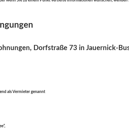
er wenn Sie zu einem Punkt vertiefte Informationen wünschen, wenden Sie 
ingungen
ohnungen, Dorfstraße 73 in Jauernick-B
end als Vermieter genannt
e“,