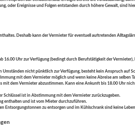
gung, oder Ereignisse und Folgen entstanden durch höhere Gewalt, sind hi
nthaltes. Deshalb kann der Vermieter für eventuell auftretenden Alltags
 16.00 Uhr zur Verfügung (bedingt durch Berufstätigkeit der Vermieter),
n Umständen nicht pünktlich zur Verfügung, besteht kein Anspruch auf S
bstimmung mit dem Vermieter möglich und wenn keine Abreise am selben Tag
ass mit dem Vermieter abzustimmen. Kann eine Ankunft bis 18.00 Uhr nicht e
 Der Schlüssel ist in Abstimmung mit dem Vermieter zurückzugeben.
ung enthalten und ist vom Mieter durchzuführen.
den Entsorgungstonnen zu entsorgen und im Kühlschrank sind keine Lebens
ngen