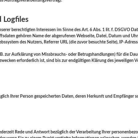
ss Auftragsverarbeitungsvertrag).
 Logfiles
serer berechtigten Interessen im Sinne des Art. 6 Abs. 1 lit. f. DSGVO Dat
griffsdaten gehören Name der abgerufenen Webseite, Datei, Datum und Uh
ebssystem des Nutzers, Referrer URL (die zuvor besuchte Seite), IP-Adres
.B. zur Aufklärung von Missbrauchs- oder Betrugshandlungen) für die Da
ecken erforderlich ist, sind bis zur endgültigen Klärung des jeweiligen
züglich Ihrer Person gespeicherten Daten, deren Herkunft und Empfänger
 jederzeit Rede und Antwort bezüglich der Verarbeitung Ihrer personenbe